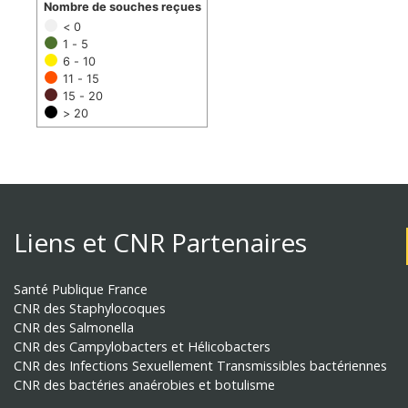
Nombre de souches reçues
< 0
1 - 5
6 - 10
11 - 15
15 - 20
> 20
Liens et CNR Partenaires
Santé Publique France
CNR des Staphylocoques
CNR des Salmonella
CNR des Campylobacters et Hélicobacters
CNR des Infections Sexuellement Transmissibles bactériennes
CNR des bactéries anaérobies et botulisme