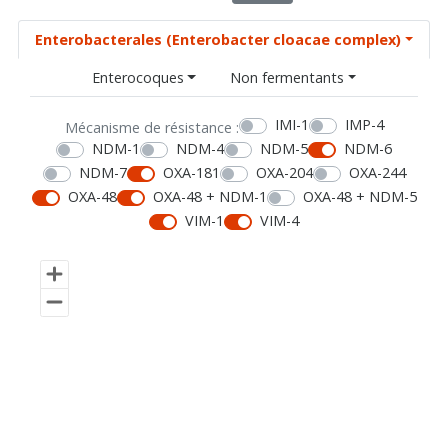
Enterobacterales (Enterobacter cloacae complex)
Enterocoques
Non fermentants
IMI-1
IMP-4
Mécanisme de résistance :
NDM-1
NDM-4
NDM-5
NDM-6
NDM-7
OXA-181
OXA-204
OXA-244
OXA-48
OXA-48 + NDM-1
OXA-48 + NDM-5
VIM-1
VIM-4