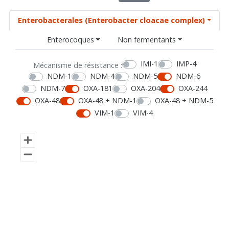
Enterobacterales (Enterobacter cloacae complex)
Enterocoques
Non fermentants
IMI-1
IMP-4
Mécanisme de résistance :
NDM-1
NDM-4
NDM-5
NDM-6
NDM-7
OXA-181
OXA-204
OXA-244
OXA-48
OXA-48 + NDM-1
OXA-48 + NDM-5
VIM-1
VIM-4