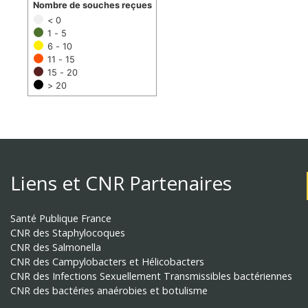
Nombre de souches reçues
< 0
1 - 5
6 - 10
11 - 15
15 - 20
> 20
Liens et CNR Partenaires
Santé Publique France
CNR des Staphylocoques
CNR des Salmonella
CNR des Campylobacters et Hélicobacters
CNR des Infections Sexuellement Transmissibles bactériennes
CNR des bactéries anaérobies et botulisme