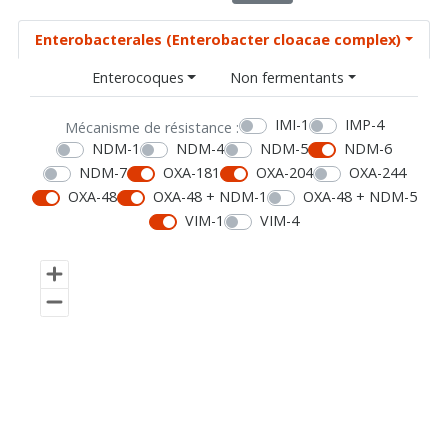
Enterobacterales (Enterobacter cloacae complex)
Enterocoques
Non fermentants
IMI-1
IMP-4
Mécanisme de résistance :
NDM-1
NDM-4
NDM-5
NDM-6
NDM-7
OXA-181
OXA-204
OXA-244
OXA-48
OXA-48 + NDM-1
OXA-48 + NDM-5
VIM-1
VIM-4