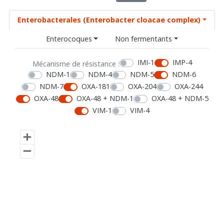
Enterobacterales (Enterobacter cloacae complex)
Enterocoques
Non fermentants
IMI-1
IMP-4
Mécanisme de résistance :
NDM-1
NDM-4
NDM-5
NDM-6
NDM-7
OXA-181
OXA-204
OXA-244
OXA-48
OXA-48 + NDM-1
OXA-48 + NDM-5
VIM-1
VIM-4