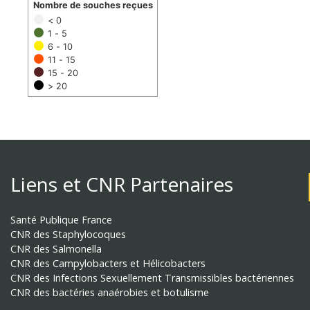
Nombre de souches reçues
< 0
1 - 5
6 - 10
11 - 15
15 - 20
> 20
Liens et CNR Partenaires
Santé Publique France
CNR des Staphylocoques
CNR des Salmonella
CNR des Campylobacters et Hélicobacters
CNR des Infections Sexuellement Transmissibles bactériennes
CNR des bactéries anaérobies et botulisme