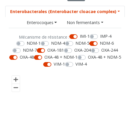
Enterobacterales (Enterobacter cloacae complex)
Enterocoques
Non fermentants
IMI-1
IMP-4
Mécanisme de résistance :
NDM-1
NDM-4
NDM-5
NDM-6
NDM-7
OXA-181
OXA-204
OXA-244
OXA-48
OXA-48 + NDM-1
OXA-48 + NDM-5
VIM-1
VIM-4