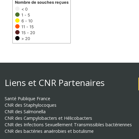
Nombre de souches reçues
< 0
1 - 5
6 - 10
11 - 15
15 - 20
> 20
Liens et CNR Partenaires
Santé Publique France
CNR des Staphylocoques
CNR des Salmonella
CNR des Campylobacters et Hélicobacters
CNR des Infections Sexuellement Transmissibles bactériennes
CNR des bactéries anaérobies et botulisme