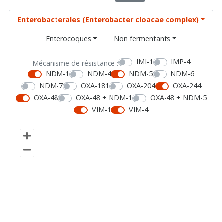
Enterobacterales (Enterobacter cloacae complex)
Enterocoques
Non fermentants
IMI-1
IMP-4
Mécanisme de résistance :
NDM-1
NDM-4
NDM-5
NDM-6
NDM-7
OXA-181
OXA-204
OXA-244
OXA-48
OXA-48 + NDM-1
OXA-48 + NDM-5
VIM-1
VIM-4