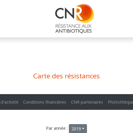
Carte des résistances
 d'activité
Conditions financières
CNR partenaires
Photothèqu
Par année :
2019