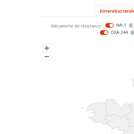
Enterobacteral
IMI-1
Mécanisme de résistance :
OXA-244