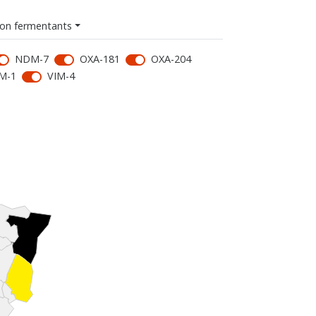
on fermentants
NDM-7
OXA-181
OXA-204
M-1
VIM-4