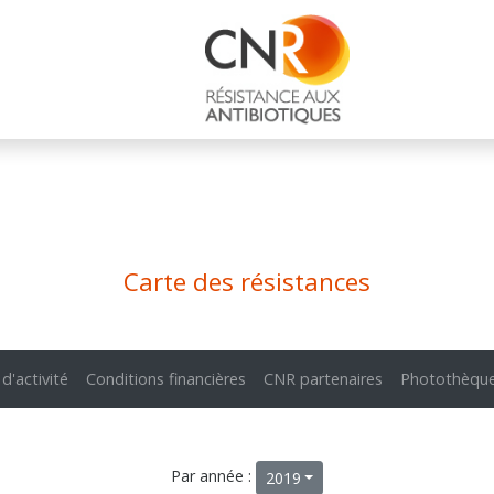
Carte des résistances
 d'activité
Conditions financières
CNR partenaires
Photothèqu
Par année :
2019