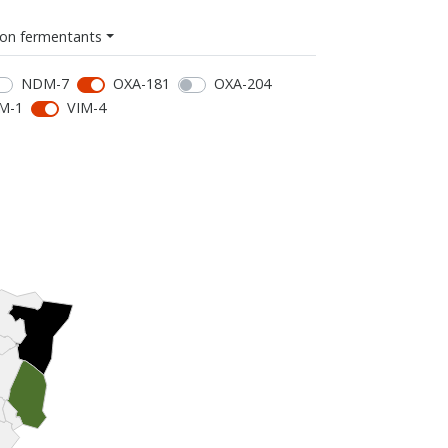
on fermentants
NDM-7
OXA-181
OXA-204
M-1
VIM-4