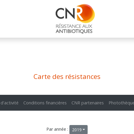
Carte des résistances
 d'activité
Conditions financières
CNR partenaires
Photothèqu
Par année :
2019