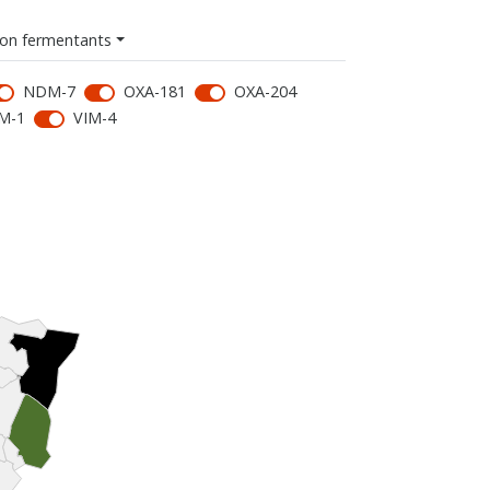
on fermentants
NDM-7
OXA-181
OXA-204
M-1
VIM-4