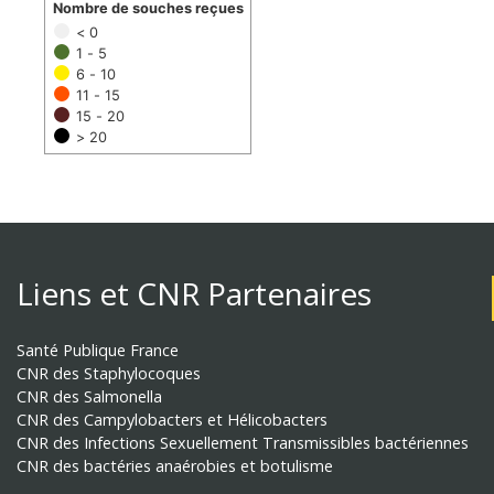
Nombre de souches reçues
< 0
1 - 5
6 - 10
11 - 15
15 - 20
> 20
Liens et CNR Partenaires
Santé Publique France
CNR des Staphylocoques
CNR des Salmonella
CNR des Campylobacters et Hélicobacters
CNR des Infections Sexuellement Transmissibles bactériennes
CNR des bactéries anaérobies et botulisme