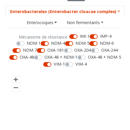
Enterobacterales (Enterobacter cloacae complex)
Enterocoques
Non fermentants
IMI-1
IMP-4
Mécanisme de résistance :
NDM-1
NDM-4
NDM-5
NDM-6
NDM-7
OXA-181
OXA-204
OXA-244
OXA-48
OXA-48 + NDM-1
OXA-48 + NDM-5
VIM-1
VIM-4