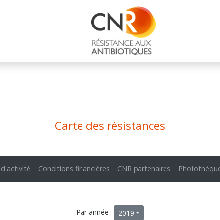
Carte des résistances
 d'activité
Conditions financières
CNR partenaires
Photothèqu
Par année :
2019