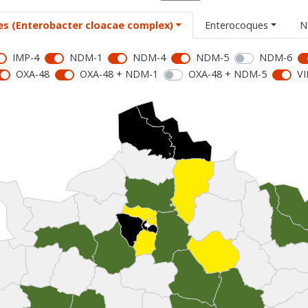
es (Enterobacter cloacae complex)
Enterocoques
N
IMP-4
NDM-1
NDM-4
NDM-5
NDM-6
OXA-48
OXA-48 + NDM-1
OXA-48 + NDM-5
VI