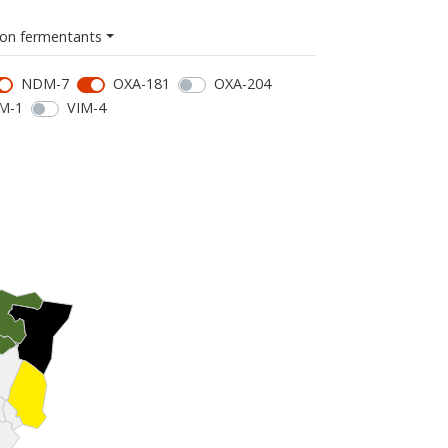
on fermentants
NDM-7
OXA-181
OXA-204
M-1
VIM-4