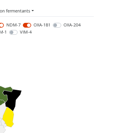
on fermentants
NDM-7
OXA-181
OXA-204
M-1
VIM-4