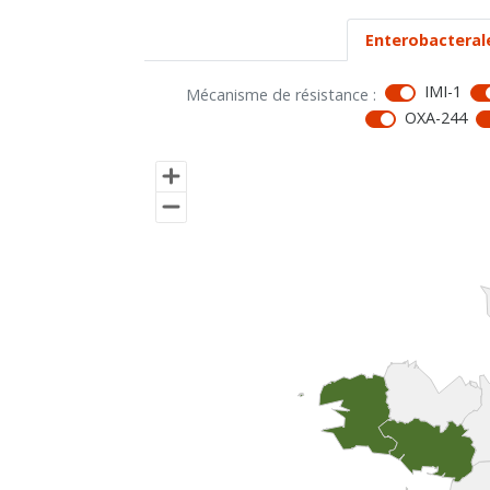
Enterobacteral
IMI-1
Mécanisme de résistance :
OXA-244