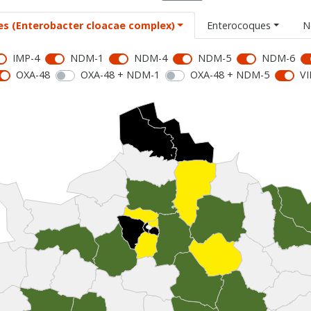
es (Enterobacter cloacae complex)
Enterocoques
N
IMP-4
NDM-1
NDM-4
NDM-5
NDM-6
OXA-48
OXA-48 + NDM-1
OXA-48 + NDM-5
VI