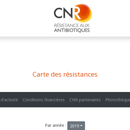
Carte des résistances
 d'activité
Conditions financières
CNR partenaires
Photothèqu
Par année :
2019