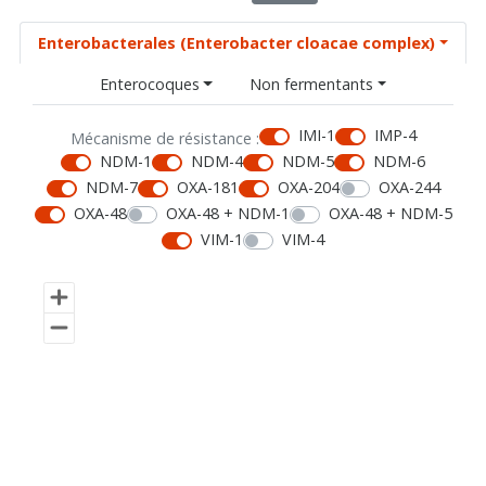
Enterobacterales (Enterobacter cloacae complex)
Enterocoques
Non fermentants
IMI-1
IMP-4
Mécanisme de résistance :
NDM-1
NDM-4
NDM-5
NDM-6
NDM-7
OXA-181
OXA-204
OXA-244
OXA-48
OXA-48 + NDM-1
OXA-48 + NDM-5
VIM-1
VIM-4