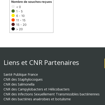
Nombre de souches reçues
< 0
1 - 5
6 - 10
11 - 15
15 - 20
> 20
Liens et CNR Partenaires
Santé Publique France
CNR des Staphylocoques
CNR des Salmonella
CNR des Campylobacters et Hélicobacters
CNR des Infections Sexuellement Transmissibles bactériennes
CNR des bactéries anaérobies et botulisme