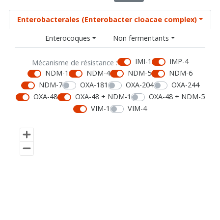
Enterobacterales (Enterobacter cloacae complex)
Enterocoques
Non fermentants
IMI-1
IMP-4
Mécanisme de résistance :
NDM-1
NDM-4
NDM-5
NDM-6
NDM-7
OXA-181
OXA-204
OXA-244
OXA-48
OXA-48 + NDM-1
OXA-48 + NDM-5
VIM-1
VIM-4