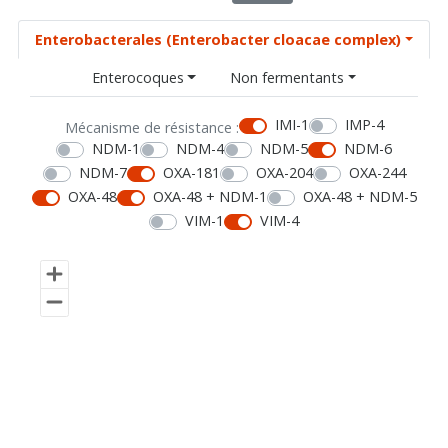
Enterobacterales (Enterobacter cloacae complex)
Enterocoques
Non fermentants
IMI-1
IMP-4
Mécanisme de résistance :
NDM-1
NDM-4
NDM-5
NDM-6
NDM-7
OXA-181
OXA-204
OXA-244
OXA-48
OXA-48 + NDM-1
OXA-48 + NDM-5
VIM-1
VIM-4