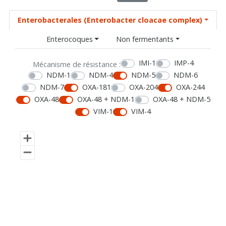
Enterobacterales (Enterobacter cloacae complex)
Enterocoques
Non fermentants
IMI-1
IMP-4
Mécanisme de résistance :
NDM-1
NDM-4
NDM-5
NDM-6
NDM-7
OXA-181
OXA-204
OXA-244
OXA-48
OXA-48 + NDM-1
OXA-48 + NDM-5
VIM-1
VIM-4