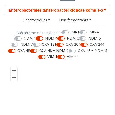
Enterobacterales (Enterobacter cloacae complex)
Enterocoques
Non fermentants
IMI-1
IMP-4
Mécanisme de résistance :
NDM-1
NDM-4
NDM-5
NDM-6
NDM-7
OXA-181
OXA-204
OXA-244
OXA-48
OXA-48 + NDM-1
OXA-48 + NDM-5
VIM-1
VIM-4