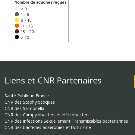
Nombre de souches reçues
< 0
1 - 5
6 - 10
11 - 15
15 - 20
> 20
Liens et CNR Partenaires
Santé Publique France
CNR des Staphylocoques
CNR des Salmonella
CNR des Campylobacters et Hélicobacters
CNR des Infections Sexuellement Transmissibles bactériennes
CNR des bactéries anaérobies et botulisme