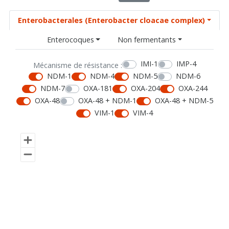
Enterobacterales (Enterobacter cloacae complex)
Enterocoques
Non fermentants
IMI-1
IMP-4
Mécanisme de résistance :
NDM-1
NDM-4
NDM-5
NDM-6
NDM-7
OXA-181
OXA-204
OXA-244
OXA-48
OXA-48 + NDM-1
OXA-48 + NDM-5
VIM-1
VIM-4