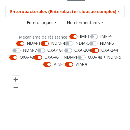
Enterobacterales (Enterobacter cloacae complex)
Enterocoques
Non fermentants
IMI-1
IMP-4
Mécanisme de résistance :
NDM-1
NDM-4
NDM-5
NDM-6
NDM-7
OXA-181
OXA-204
OXA-244
OXA-48
OXA-48 + NDM-1
OXA-48 + NDM-5
VIM-1
VIM-4