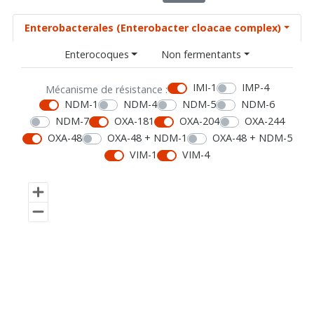
Enterobacterales (Enterobacter cloacae complex)
Enterocoques
Non fermentants
IMI-1
IMP-4
Mécanisme de résistance :
NDM-1
NDM-4
NDM-5
NDM-6
NDM-7
OXA-181
OXA-204
OXA-244
OXA-48
OXA-48 + NDM-1
OXA-48 + NDM-5
VIM-1
VIM-4