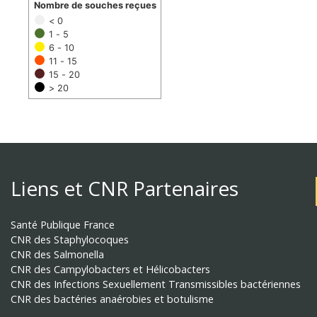
Nombre de souches reçues
< 0
1 - 5
6 - 10
11 - 15
15 - 20
> 20
Liens et CNR Partenaires
Santé Publique France
CNR des Staphylocoques
CNR des Salmonella
CNR des Campylobacters et Hélicobacters
CNR des Infections Sexuellement Transmissibles bactériennes
CNR des bactéries anaérobies et botulisme