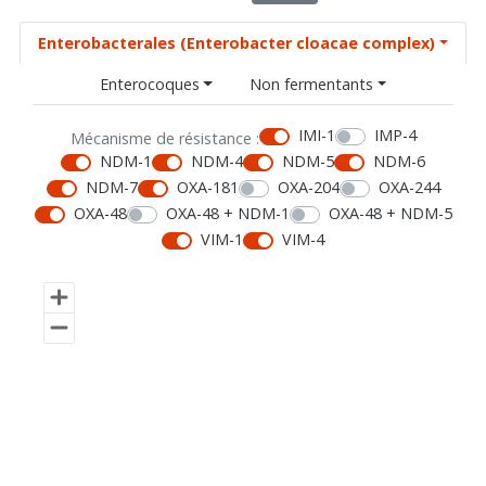
Enterobacterales (Enterobacter cloacae complex)
Enterocoques
Non fermentants
IMI-1
IMP-4
Mécanisme de résistance :
NDM-1
NDM-4
NDM-5
NDM-6
NDM-7
OXA-181
OXA-204
OXA-244
OXA-48
OXA-48 + NDM-1
OXA-48 + NDM-5
VIM-1
VIM-4