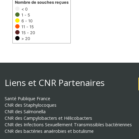
Nombre de souches reçues
< 0
1 - 5
6 - 10
11 - 15
15 - 20
> 20
Liens et CNR Partenaires
Santé Publique France
CNR des Staphylocoques
CNR des Salmonella
CNR des Campylobacters et Hélicobacters
CNR des Infections Sexuellement Transmissibles bactériennes
CNR des bactéries anaérobies et botulisme