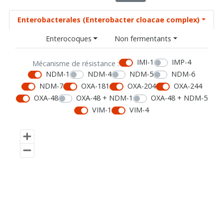
Enterobacterales (Enterobacter cloacae complex)
Enterocoques
Non fermentants
IMI-1
IMP-4
Mécanisme de résistance :
NDM-1
NDM-4
NDM-5
NDM-6
NDM-7
OXA-181
OXA-204
OXA-244
OXA-48
OXA-48 + NDM-1
OXA-48 + NDM-5
VIM-1
VIM-4