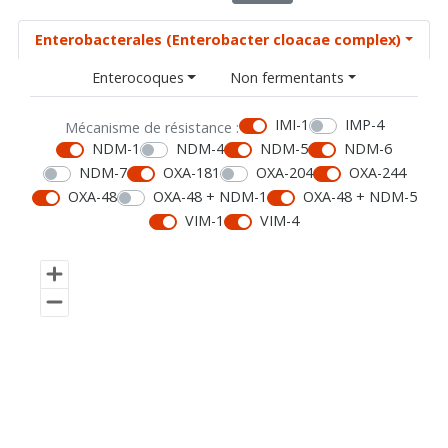
Enterobacterales (Enterobacter cloacae complex)
Enterocoques
Non fermentants
IMI-1
IMP-4
Mécanisme de résistance :
NDM-1
NDM-4
NDM-5
NDM-6
NDM-7
OXA-181
OXA-204
OXA-244
OXA-48
OXA-48 + NDM-1
OXA-48 + NDM-5
VIM-1
VIM-4