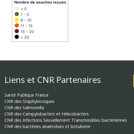
Nombre de souches reçues
< 0
1 - 5
6 - 10
11 - 15
15 - 20
> 20
Liens et CNR Partenaires
Santé Publique France
CNR des Staphylocoques
CNR des Salmonella
CNR des Campylobacters et Hélicobacters
CNR des Infections Sexuellement Transmissibles bactériennes
CNR des bactéries anaérobies et botulisme