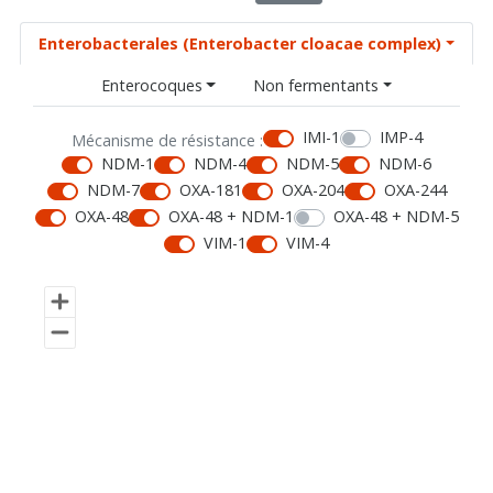
Enterobacterales (Enterobacter cloacae complex)
Enterocoques
Non fermentants
IMI-1
IMP-4
Mécanisme de résistance :
NDM-1
NDM-4
NDM-5
NDM-6
NDM-7
OXA-181
OXA-204
OXA-244
OXA-48
OXA-48 + NDM-1
OXA-48 + NDM-5
VIM-1
VIM-4