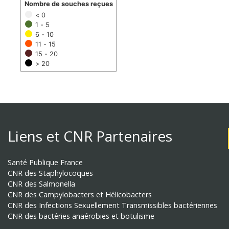
Nombre de souches reçues
< 0
1 - 5
6 - 10
11 - 15
15 - 20
> 20
Liens et CNR Partenaires
Santé Publique France
CNR des Staphylocoques
CNR des Salmonella
CNR des Campylobacters et Hélicobacters
CNR des Infections Sexuellement Transmissibles bactériennes
CNR des bactéries anaérobies et botulisme