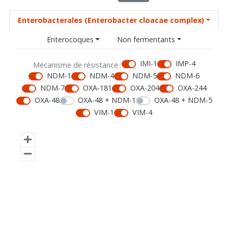
Enterobacterales (Enterobacter cloacae complex)
Enterocoques
Non fermentants
IMI-1
IMP-4
Mécanisme de résistance :
NDM-1
NDM-4
NDM-5
NDM-6
NDM-7
OXA-181
OXA-204
OXA-244
OXA-48
OXA-48 + NDM-1
OXA-48 + NDM-5
VIM-1
VIM-4