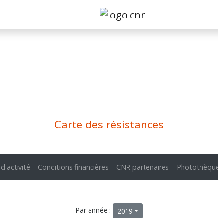
Carte des résistances
 d'activité
Conditions financières
CNR partenaires
Photothèqu
Par année :
2019