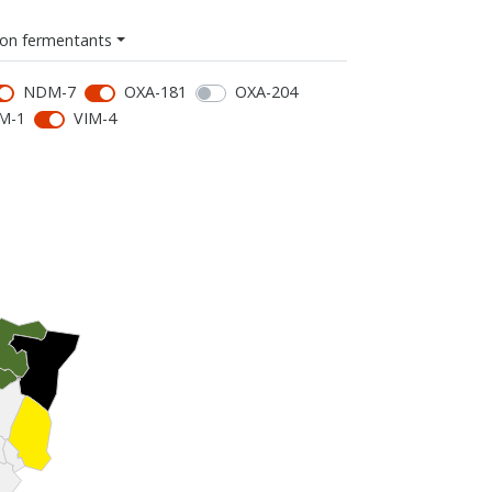
on fermentants
NDM-7
OXA-181
OXA-204
M-1
VIM-4