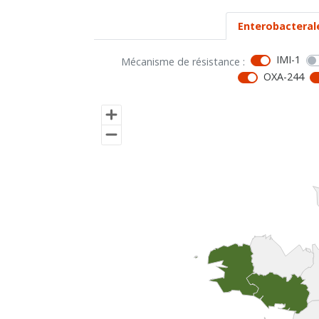
Enterobacteral
IMI-1
Mécanisme de résistance :
OXA-244