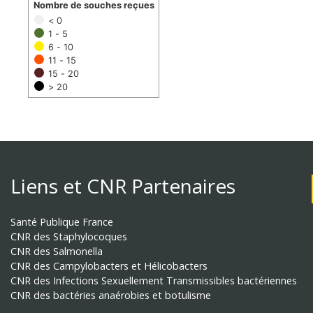
Nombre de souches reçues
< 0
1 - 5
6 - 10
11 - 15
15 - 20
> 20
Liens et CNR Partenaires
Santé Publique France
CNR des Staphylocoques
CNR des Salmonella
CNR des Campylobacters et Hélicobacters
CNR des Infections Sexuellement Transmissibles bactériennes
CNR des bactéries anaérobies et botulisme