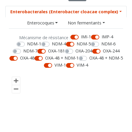
Enterobacterales (Enterobacter cloacae complex)
Enterocoques
Non fermentants
IMI-1
IMP-4
Mécanisme de résistance :
NDM-1
NDM-4
NDM-5
NDM-6
NDM-7
OXA-181
OXA-204
OXA-244
OXA-48
OXA-48 + NDM-1
OXA-48 + NDM-5
VIM-1
VIM-4