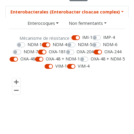
Enterobacterales (Enterobacter cloacae complex)
Enterocoques
Non fermentants
IMI-1
IMP-4
Mécanisme de résistance :
NDM-1
NDM-4
NDM-5
NDM-6
NDM-7
OXA-181
OXA-204
OXA-244
OXA-48
OXA-48 + NDM-1
OXA-48 + NDM-5
VIM-1
VIM-4