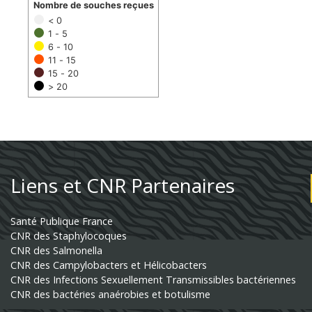
Nombre de souches reçues
< 0
1 - 5
6 - 10
11 - 15
15 - 20
> 20
Liens et CNR Partenaires
Santé Publique France
CNR des Staphylocoques
CNR des Salmonella
CNR des Campylobacters et Hélicobacters
CNR des Infections Sexuellement Transmissibles bactériennes
CNR des bactéries anaérobies et botulisme