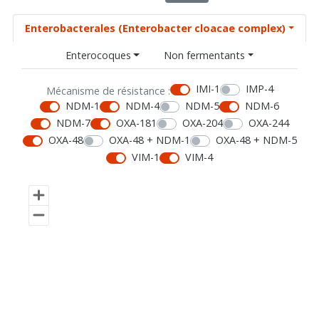
Enterobacterales (Enterobacter cloacae complex)
Enterocoques
Non fermentants
IMI-1
IMP-4
Mécanisme de résistance :
NDM-1
NDM-4
NDM-5
NDM-6
NDM-7
OXA-181
OXA-204
OXA-244
OXA-48
OXA-48 + NDM-1
OXA-48 + NDM-5
VIM-1
VIM-4