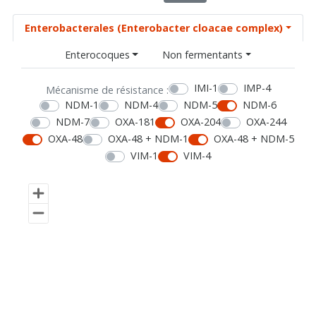
Enterobacterales (Enterobacter cloacae complex)
Enterocoques
Non fermentants
IMI-1
IMP-4
Mécanisme de résistance :
NDM-1
NDM-4
NDM-5
NDM-6
NDM-7
OXA-181
OXA-204
OXA-244
OXA-48
OXA-48 + NDM-1
OXA-48 + NDM-5
VIM-1
VIM-4