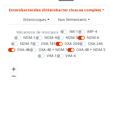
Enterobacterales (Enterobacter cloacae complex)
Enterocoques
Non fermentants
IMI-1
IMP-4
Mécanisme de résistance :
NDM-1
NDM-4
NDM-5
NDM-6
NDM-7
OXA-181
OXA-204
OXA-244
OXA-48
OXA-48 + NDM-1
OXA-48 + NDM-5
VIM-1
VIM-4