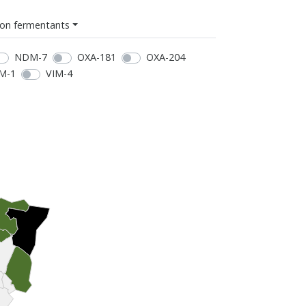
on fermentants
NDM-7
OXA-181
OXA-204
M-1
VIM-4