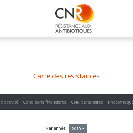
Carte des résistances
 d'activité
Conditions financières
CNR partenaires
Photothèqu
Par année :
2019