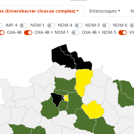
es (Enterobacter cloacae complex)
Enterocoques
N
IMP-4
NDM-1
NDM-4
NDM-5
NDM-6
OXA-48
OXA-48 + NDM-1
OXA-48 + NDM-5
VI