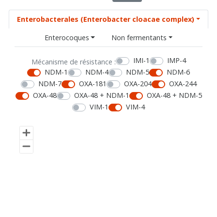
Enterobacterales (Enterobacter cloacae complex)
Enterocoques
Non fermentants
IMI-1
IMP-4
Mécanisme de résistance :
NDM-1
NDM-4
NDM-5
NDM-6
NDM-7
OXA-181
OXA-204
OXA-244
OXA-48
OXA-48 + NDM-1
OXA-48 + NDM-5
VIM-1
VIM-4