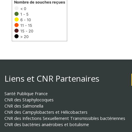
Nombre de souches reçues
< 0
1 - 5
6 - 10
11 - 15
15 - 20
> 20
Liens et CNR Partenaires
Santé Publique France
CNR des Staphylocoques
CNR des Salmonella
CNR des Campylobacters et Hélicobacters
CNR des Infections Sexuellement Transmissibles bactériennes
CNR des bactéries anaérobies et botulisme