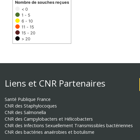
Nombre de souches reçues
< 0
1 - 5
6 - 10
11 - 15
15 - 20
> 20
Liens et CNR Partenaires
Santé Publique France
CNR des Staphylocoques
CNR des Salmonella
CNR des Campylobacters et Hélicobacters
CNR des Infections Sexuellement Transmissibles bactériennes
CNR des bactéries anaérobies et botulisme