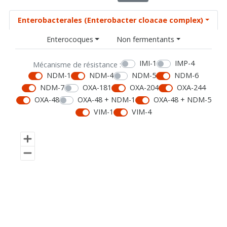
Enterobacterales (Enterobacter cloacae complex)
Enterocoques
Non fermentants
IMI-1
IMP-4
Mécanisme de résistance :
NDM-1
NDM-4
NDM-5
NDM-6
NDM-7
OXA-181
OXA-204
OXA-244
OXA-48
OXA-48 + NDM-1
OXA-48 + NDM-5
VIM-1
VIM-4