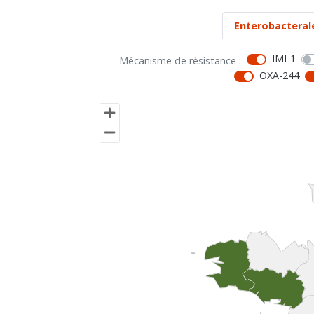
Enterobacteral
IMI-1
Mécanisme de résistance :
OXA-244