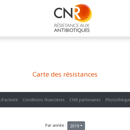
Carte des résistances
 d'activité
Conditions financières
CNR partenaires
Photothèqu
Par année :
2019