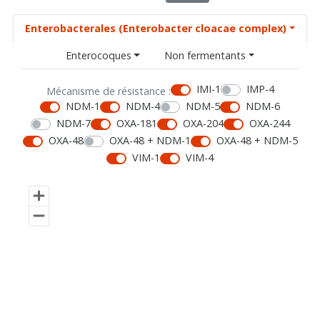
Enterobacterales (Enterobacter cloacae complex)
Enterocoques
Non fermentants
IMI-1
IMP-4
Mécanisme de résistance :
NDM-1
NDM-4
NDM-5
NDM-6
NDM-7
OXA-181
OXA-204
OXA-244
OXA-48
OXA-48 + NDM-1
OXA-48 + NDM-5
VIM-1
VIM-4