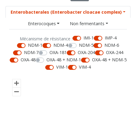
Enterobacterales (Enterobacter cloacae complex)
Enterocoques
Non fermentants
IMI-1
IMP-4
Mécanisme de résistance :
NDM-1
NDM-4
NDM-5
NDM-6
NDM-7
OXA-181
OXA-204
OXA-244
OXA-48
OXA-48 + NDM-1
OXA-48 + NDM-5
VIM-1
VIM-4