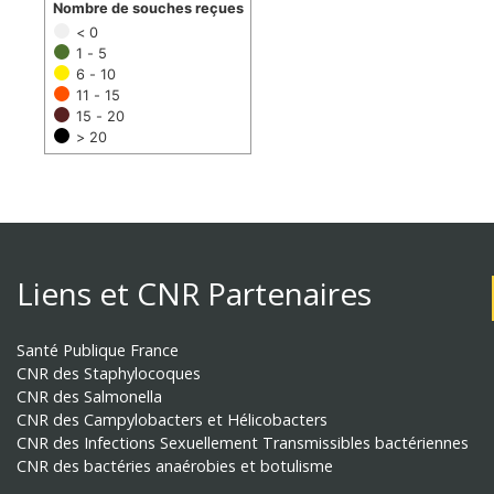
Nombre de souches reçues
< 0
1 - 5
6 - 10
11 - 15
15 - 20
> 20
Liens et CNR Partenaires
Santé Publique France
CNR des Staphylocoques
CNR des Salmonella
CNR des Campylobacters et Hélicobacters
CNR des Infections Sexuellement Transmissibles bactériennes
CNR des bactéries anaérobies et botulisme