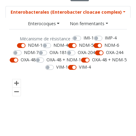
Enterobacterales (Enterobacter cloacae complex)
Enterocoques
Non fermentants
IMI-1
IMP-4
Mécanisme de résistance :
NDM-1
NDM-4
NDM-5
NDM-6
NDM-7
OXA-181
OXA-204
OXA-244
OXA-48
OXA-48 + NDM-1
OXA-48 + NDM-5
VIM-1
VIM-4