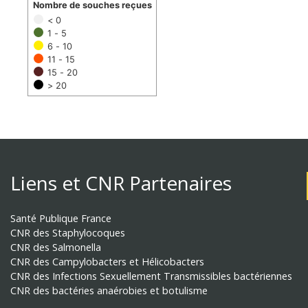
Nombre de souches reçues
< 0
1 - 5
6 - 10
11 - 15
15 - 20
> 20
Liens et CNR Partenaires
Santé Publique France
CNR des Staphylocoques
CNR des Salmonella
CNR des Campylobacters et Hélicobacters
CNR des Infections Sexuellement Transmissibles bactériennes
CNR des bactéries anaérobies et botulisme