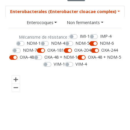
Enterobacterales (Enterobacter cloacae complex)
Enterocoques
Non fermentants
IMI-1
IMP-4
Mécanisme de résistance :
NDM-1
NDM-4
NDM-5
NDM-6
NDM-7
OXA-181
OXA-204
OXA-244
OXA-48
OXA-48 + NDM-1
OXA-48 + NDM-5
VIM-1
VIM-4