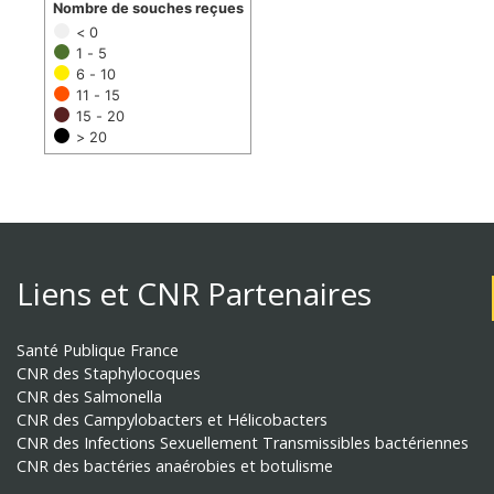
Nombre de souches reçues
< 0
1 - 5
6 - 10
11 - 15
15 - 20
> 20
Liens et CNR Partenaires
Santé Publique France
CNR des Staphylocoques
CNR des Salmonella
CNR des Campylobacters et Hélicobacters
CNR des Infections Sexuellement Transmissibles bactériennes
CNR des bactéries anaérobies et botulisme