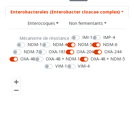
Enterobacterales (Enterobacter cloacae complex)
Enterocoques
Non fermentants
IMI-1
IMP-4
Mécanisme de résistance :
NDM-1
NDM-4
NDM-5
NDM-6
NDM-7
OXA-181
OXA-204
OXA-244
OXA-48
OXA-48 + NDM-1
OXA-48 + NDM-5
VIM-1
VIM-4