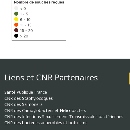
Nombre de souches reçues
< 0
1 - 5
6 - 10
11 - 15
15 - 20
> 20
Liens et CNR Partenaires
Santé Publique France
CNR des Staphylocoques
CNR des Salmonella
CNR des Campylobacters et Hélicobacters
CNR des Infections Sexuellement Transmissibles bactériennes
CNR des bactéries anaérobies et botulisme