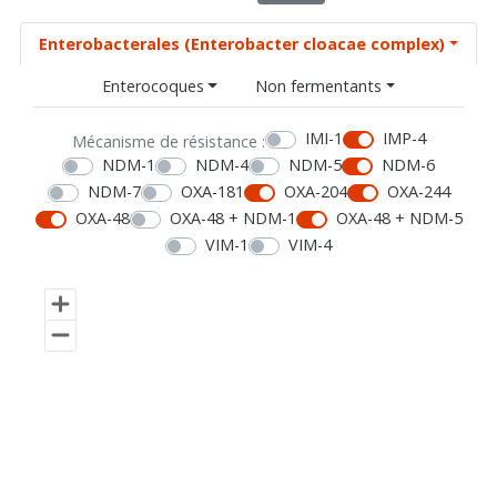
Enterobacterales (Enterobacter cloacae complex)
Enterocoques
Non fermentants
IMI-1
IMP-4
Mécanisme de résistance :
NDM-1
NDM-4
NDM-5
NDM-6
NDM-7
OXA-181
OXA-204
OXA-244
OXA-48
OXA-48 + NDM-1
OXA-48 + NDM-5
VIM-1
VIM-4