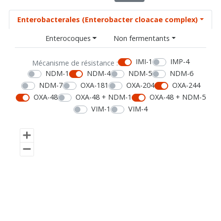
Enterobacterales (Enterobacter cloacae complex)
Enterocoques
Non fermentants
IMI-1
IMP-4
Mécanisme de résistance :
NDM-1
NDM-4
NDM-5
NDM-6
NDM-7
OXA-181
OXA-204
OXA-244
OXA-48
OXA-48 + NDM-1
OXA-48 + NDM-5
VIM-1
VIM-4