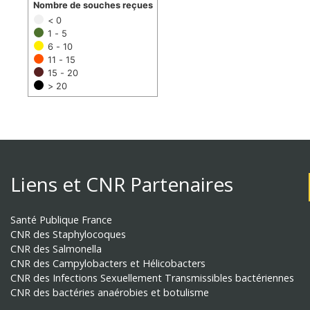
Nombre de souches reçues
< 0
1 - 5
6 - 10
11 - 15
15 - 20
> 20
Liens et CNR Partenaires
Santé Publique France
CNR des Staphylocoques
CNR des Salmonella
CNR des Campylobacters et Hélicobacters
CNR des Infections Sexuellement Transmissibles bactériennes
CNR des bactéries anaérobies et botulisme