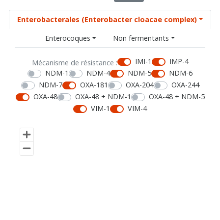
Enterobacterales (Enterobacter cloacae complex)
Enterocoques
Non fermentants
IMI-1
IMP-4
Mécanisme de résistance :
NDM-1
NDM-4
NDM-5
NDM-6
NDM-7
OXA-181
OXA-204
OXA-244
OXA-48
OXA-48 + NDM-1
OXA-48 + NDM-5
VIM-1
VIM-4