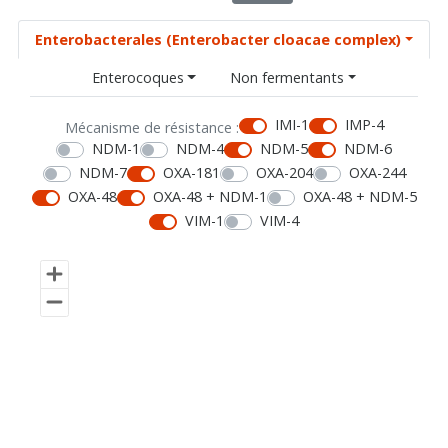
Enterobacterales (Enterobacter cloacae complex)
Enterocoques
Non fermentants
IMI-1
IMP-4
Mécanisme de résistance :
NDM-1
NDM-4
NDM-5
NDM-6
NDM-7
OXA-181
OXA-204
OXA-244
OXA-48
OXA-48 + NDM-1
OXA-48 + NDM-5
VIM-1
VIM-4