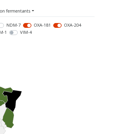
on fermentants
NDM-7
OXA-181
OXA-204
M-1
VIM-4