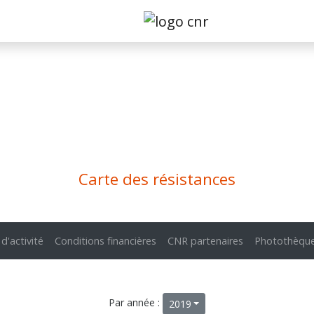
Carte des résistances
 d'activité
Conditions financières
CNR partenaires
Photothèqu
Par année :
2019