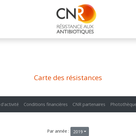
Carte des résistances
 d'activité
Conditions financières
CNR partenaires
Photothèqu
Par année :
2019