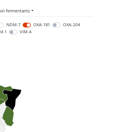
on fermentants
NDM-7
OXA-181
OXA-204
M-1
VIM-4