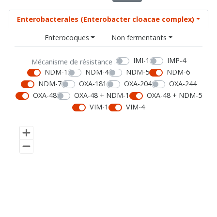
Enterobacterales (Enterobacter cloacae complex)
Enterocoques
Non fermentants
IMI-1
IMP-4
Mécanisme de résistance :
NDM-1
NDM-4
NDM-5
NDM-6
NDM-7
OXA-181
OXA-204
OXA-244
OXA-48
OXA-48 + NDM-1
OXA-48 + NDM-5
VIM-1
VIM-4