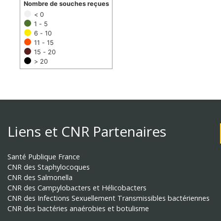
Nombre de souches reçues
< 0
1 - 5
6 - 10
11 - 15
15 - 20
> 20
Liens et CNR Partenaires
Santé Publique France
CNR des Staphylocoques
CNR des Salmonella
CNR des Campylobacters et Hélicobacters
CNR des Infections Sexuellement Transmissibles bactériennes
CNR des bactéries anaérobies et botulisme