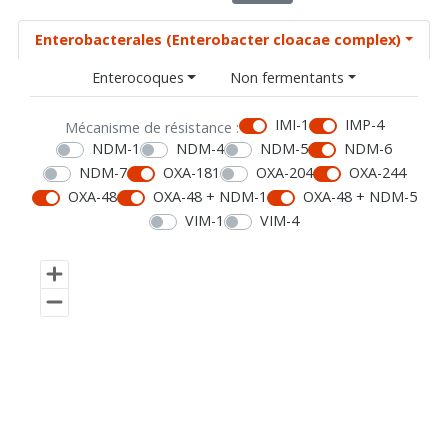
Enterobacterales (Enterobacter cloacae complex)
Enterocoques
Non fermentants
IMI-1
IMP-4
Mécanisme de résistance :
NDM-1
NDM-4
NDM-5
NDM-6
NDM-7
OXA-181
OXA-204
OXA-244
OXA-48
OXA-48 + NDM-1
OXA-48 + NDM-5
VIM-1
VIM-4