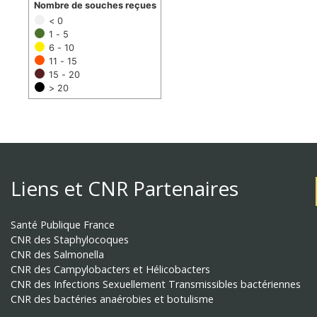
Nombre de souches reçues
< 0
1 - 5
6 - 10
11 - 15
15 - 20
> 20
Liens et CNR Partenaires
Santé Publique France
CNR des Staphylocoques
CNR des Salmonella
CNR des Campylobacters et Hélicobacters
CNR des Infections Sexuellement Transmissibles bactériennes
CNR des bactéries anaérobies et botulisme