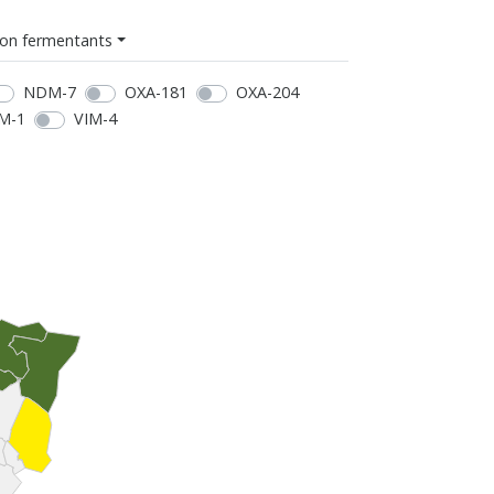
on fermentants
NDM-7
OXA-181
OXA-204
M-1
VIM-4