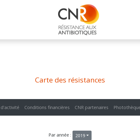
Carte des résistances
 d'activité
Conditions financières
CNR partenaires
Photothèqu
Par année :
2019