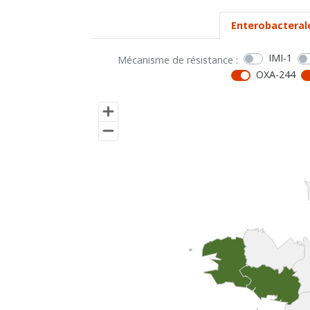
Enterobacteral
IMI-1
Mécanisme de résistance :
OXA-244