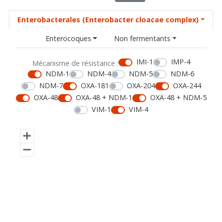
Enterobacterales (Enterobacter cloacae complex)
Enterocoques
Non fermentants
IMI-1
IMP-4
Mécanisme de résistance :
NDM-1
NDM-4
NDM-5
NDM-6
NDM-7
OXA-181
OXA-204
OXA-244
OXA-48
OXA-48 + NDM-1
OXA-48 + NDM-5
VIM-1
VIM-4