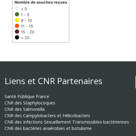
Nombre de souches reçues
< 0
1 - 5
6 - 10
11 - 15
15 - 20
> 20
Liens et CNR Partenaires
Santé Publique France
CNR des Staphylocoques
CNR des Salmonella
CNR des Campylobacters et Hélicobacters
CNR des Infections Sexuellement Transmissibles bactériennes
CNR des bactéries anaérobies et botulisme